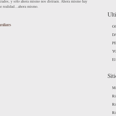
rados, y sólo ahora mismo nos distraen. Ahora mismo hay
hace realidad…ahora mismo.
Ult
miliares
G
D
P
Y
El
Siti
Mi
Ri
Ri
Ri