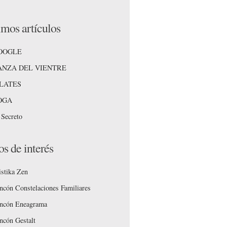
imos artículos
OOGLE
ANZA DEL VIENTRE
ILATES
OGA
 Secreto
os de interés
stika Zen
ncón Constelaciones Familiares
ncón Eneagrama
ncón Gestalt