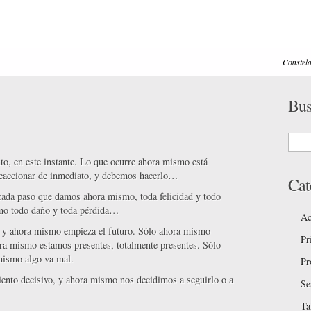
Constela
idad
Productos Online
Contacto
Formación
»
Psicot
Bus
, en este instante. Lo que ocurre ahora mismo está
reaccionar de inmediato, y debemos hacerlo…
Cat
ada paso que damos ahora mismo, toda felicidad y todo
mo todo daño y toda pérdida…
Ac
y ahora mismo empieza el futuro. Sólo ahora mismo
Pr
ra mismo estamos presentes, totalmente presentes. Sólo
mismo algo va mal.
Pr
nto decisivo, y ahora mismo nos decidimos a seguirlo o a
Se
Ta