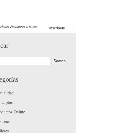
ciones Familiares »
Home
inscríbete
erapias
»
Rincones
»
car
egorías
tualidad
incipios
oductos Online
siones
lleres